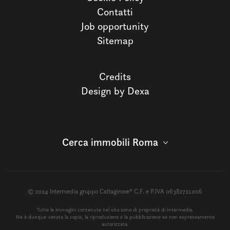
Contatti
Job opportunity
Sitemap
Credits
Design by Dexa
Cerca immobili Roma
© 2024 Intermedia gruppo Caltagirone® C.F. e P.IVA 06382721006
Tutte le immagini contenute nel sito sono di proprietà di Intermedia.
Ne è dunque vietata la copia, la riproduzione e la pubblicazione se non espressamente
autorizzata.