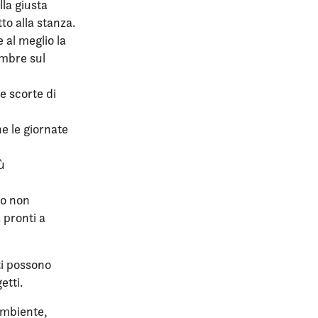
lla giusta
to alla stanza.
 al meglio la
ombre sul
re scorte di
e le giornate
ù
do non
 pronti a
ti possono
etti.
ambiente,