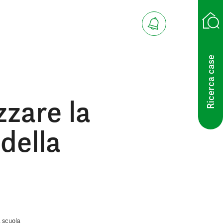
Ricerca case
zare la
della
 scuola