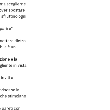
 ma sceglierne
dover spostare
 sfruttino ogni
parire”
mettere dietro
bile è un
zione e la
liente in vista
inviti a
voriscano la
i che stimolano
 pareti con i