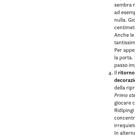
sembra n
ad esemp
nulla. Gi
centimetr
Anche le
tantissi
Per appen
la porta.
passo imp
ritorno
Il
decoraz
della rip
Primo st
giocare c
Ridipingi
concentra
irrequiet
In altern