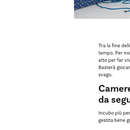
Tra la fine de
tempo. Per non
atto per far v
Basterà giocar
svago.
Cameret
da segu
Incubo più per
gestita bene 