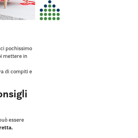
rci pochissimo
i mettere in
va di compiti e
onsigli
 può essere
retta.