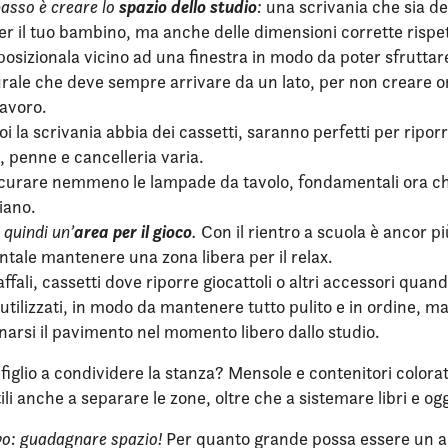
spazio dello studio
passo è creare lo
:
una scrivania che sia de
er il tuo bambino, ma anche delle dimensioni corrette rispet
posizionala vicino ad una finestra in modo da poter sfruttare
urale che deve sempre arrivare da un lato, per non creare 
lavoro.
oi la scrivania abbia dei cassetti, saranno perfetti per ripor
 penne e cancelleria varia.
curare nemmeno le lampade da tavolo, fondamentali ora ch
iano.
area
per il gioco
 quindi un’
.
Con il rientro a scuola è ancor pi
tale mantenere una zona libera per il relax.
affali, cassetti dove riporre giocattoli o altri accessori quan
tilizzati, in modo da mantenere tutto pulito e in ordine, ma
arsi il pavimento nel momento libero dallo studio.
 figlio a condividere la stanza? Mensole e contenitori colora
ili anche a separare le zone, oltre che a sistemare libri e ogg
vo: guadagnare spazio!
Per quanto grande possa essere un 