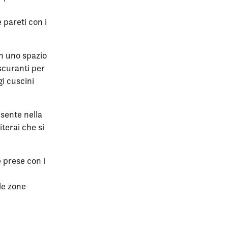
 pareti con i
in uno spazio
scuranti per
gi cuscini
esente nella
terai che si
 prese con i
le zone