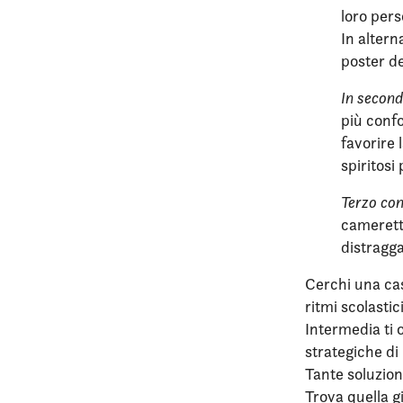
loro pers
In altern
poster de
In second
più confo
favorire 
spiritosi
Terzo con
cameretta
distragga
Cerchi una cas
ritmi scolastic
Intermedia ti 
strategiche d
Tante soluzion
Trova quella g