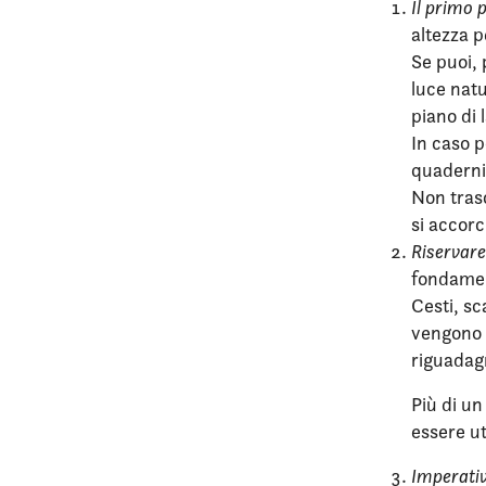
Il primo 
altezza p
Se puoi, 
luce nat
piano di 
In caso p
quaderni,
Non tras
si accorc
Riservare
fondamen
Cesti, sc
vengono u
riguadagn
Più di un
essere ut
Imperati