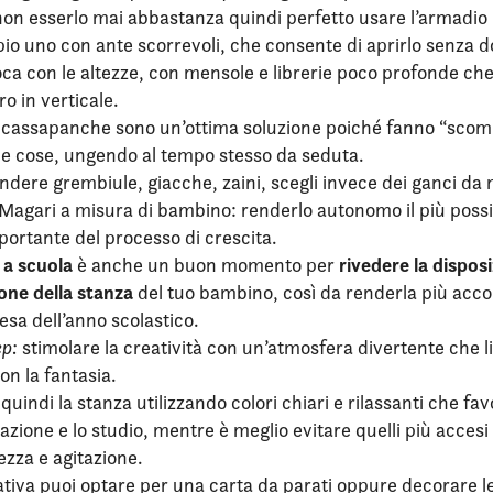
on esserlo mai abbastanza quindi perfetto usare l’armadio
io uno con ante scorrevoli, che consente di aprirlo senza 
oca con le altezze, con mensole e librerie poco profonde che
o in verticale.
 cassapanche sono un’ottima soluzione poiché fanno “scom
me cose, ungendo al tempo stesso da seduta.
dere grembiule, giacche, zaini, scegli invece dei ganci da 
 Magari a misura di bambino: renderlo autonomo il più possi
ortante del processo di crescita.
 a scuola
rivedere la disposi
è anche un buon momento per
ione
della stanza
del tuo bambino, così da renderla più accog
resa dell’anno scolastico.
ep:
stimolare la creatività con un’atmosfera divertente che li 
on la fantasia.
 quindi la stanza utilizzando colori chiari e rilassanti che fa
zione e lo studio, mentre è meglio evitare quelli più acces
ezza e agitazione.
ativa puoi optare per una carta da parati oppure decorare le