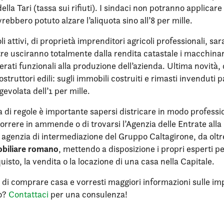
lla Tari (tassa sui rifiuti). I sindaci non potranno applicare
rebbero potuto alzare l’aliquota sino all’8 per mille.
oli attivi, di proprietà imprenditori agricoli professionali, sa
re usciranno totalmente dalla rendita catastale i macchinari
rati funzionali alla produzione dell’azienda. Ultima novità, 
costruttori edili: sugli immobili costruiti e rimasti invendut
evolata dell’1 per mille.
a di regole è importante sapersi districare in modo professi
icorrere in ammende o di trovarsi l’Agenzia delle Entrate alla
 agenzia di intermediazione del Gruppo Caltagirone, da oltre
biliare romano
, mettendo a disposizione i propri esperti pe
uisto, la vendita o la locazione di una casa nella Capitale.
o di comprare casa e vorresti maggiori informazioni sulle i
o?
Contattaci
per una consulenza!