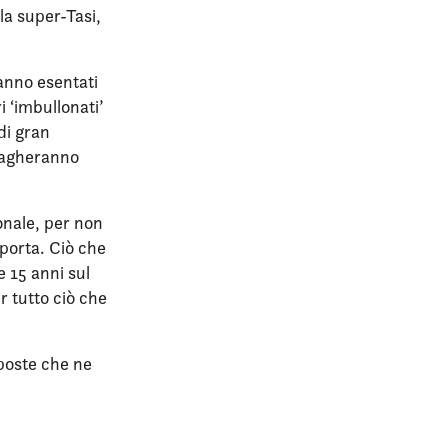
 la super-Tasi,
ranno esentati
 ‘imbullonati’
di gran
i pagheranno
onale, per non
 porta. Ciò che
 15 anni sul
r tutto ciò che
mposte che ne