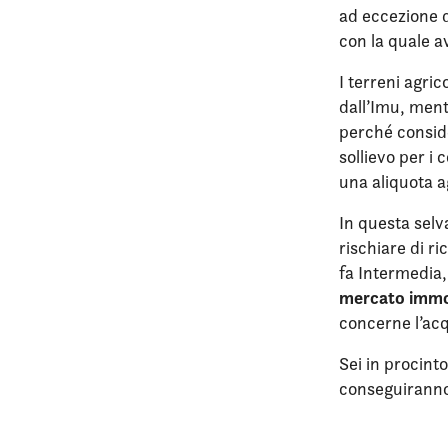
ad eccezione de
con la quale av
I terreni agric
dall’Imu, ment
perché conside
sollievo per i 
una aliquota ag
In questa selv
rischiare di r
fa Intermedia,
mercato immo
concerne l’acq
Sei in procint
conseguirann