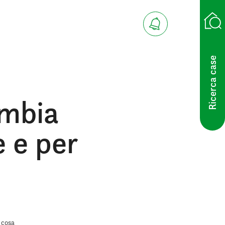
Ricerca case
ambia
 e per
 cosa