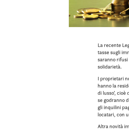
La recente Leg
tasse sugli imm
saranno rifusi
solidarietà.
I proprietari 
hanno la resid
di lusso’, cioè 
se godranno di
gli inquilini 
locatari, con u
Altra novità im