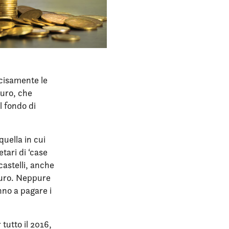
ecisamente le
euro, che
l fondo di
quella in cui
etari di ‘case
 castelli, anche
 euro. Neppure
nno a pagare i
 tutto il 2016,