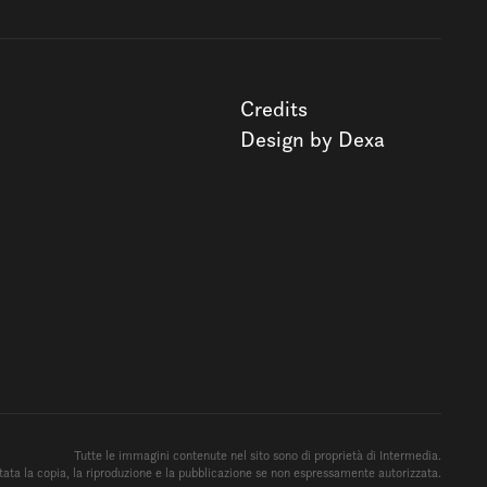
Credits
Design by Dexa
Tutte le immagini contenute nel sito sono di proprietà di Intermedia.
ata la copia, la riproduzione e la pubblicazione se non espressamente autorizzata.