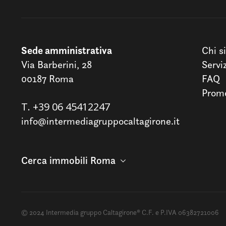
Sede amministrativa
Chi s
Via Barberini, 28
Servi
00187 Roma
FAQ
Promo
T.
+39 06 45412247
info@intermediagruppocaltagirone.it
Cerca immobili Roma
© 2024 Intermedia gruppo Caltagirone® C.F. e P.IVA 06382721006