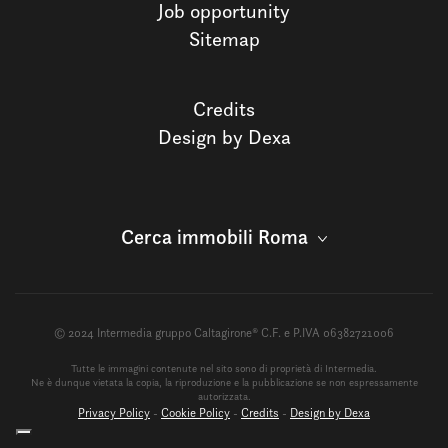
Job opportunity
Sitemap
Credits
Design by Dexa
Cerca immobili Roma
© 2024 Intermedia gruppo Caltagirone® C.F. e P.IVA 06382721006
Tutte le immagini contenute nel sito sono di proprietà di Intermedia.
Ne è dunque vietata la copia, la riproduzione e la pubblicazione se non espressamente
autorizzata.
Privacy Policy
-
Cookie Policy
-
Credits
-
Design by Dexa