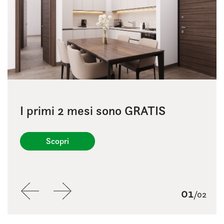
I primi 2 mesi sono GRATIS
1 mese di canone GRATIS + Box
auto
Scopri
Scopri
02
01
/02
/02